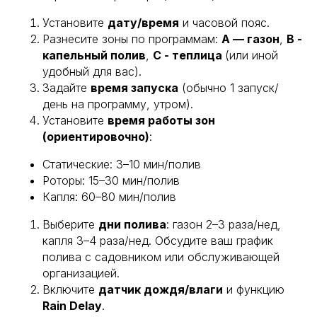
Установите
дату/время
и часовой пояс.
Разнесите зоны по программам:
A — газон
,
B -
капельный полив
,
C - теплица
(или иной
удобный для вас).
Задайте
время запуска
(обычно 1 запуск/
день на программу, утром).
Установите
время работы зон
(ориентировочно)
:
Статические: 3–10 мин/полив
Роторы: 15–30 мин/полив
Капля: 60–80 мин/полив
Выберите
дни полива
: газон 2–3 раза/нед,
капля 3–4 раза/нед. Обсудите ваш график
полива с садовником или обслуживающей
организацией.
Включите
датчик дождя/влаги
и функцию
Rain Delay
.