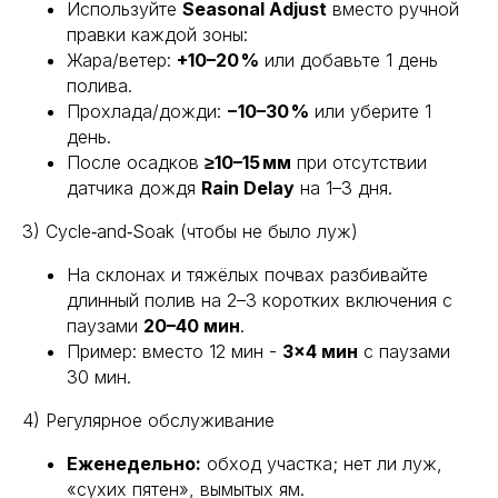
Используйте
Seasonal Adjust
вместо ручной
правки каждой зоны:
Жара/ветер:
+10–20 %
или добавьте 1 день
полива.
Прохлада/дожди:
−10–30 %
или уберите 1
день.
После осадков
≥10–15 мм
при отсутствии
датчика дождя
Rain Delay
на 1–3 дня.
3) Cycle‑and‑Soak (чтобы не было луж)
На склонах и тяжёлых почвах разбивайте
длинный полив на 2–3 коротких включения с
паузами
20–40 мин
.
Пример: вместо 12 мин -
3×4 мин
с паузами
30 мин.
4) Регулярное обслуживание
Еженедельно:
обход участка; нет ли луж,
«сухих пятен», вымытых ям.