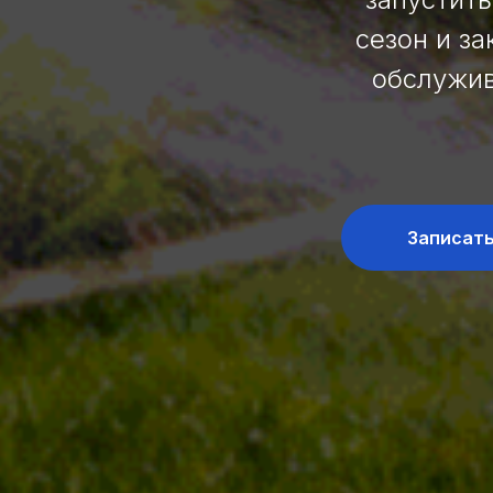
сезон и з
обслужив
Записать