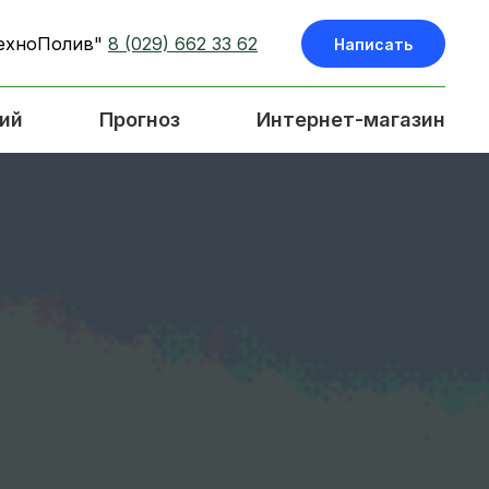
ехноПолив"
8 (029) 662 33 62
Написать
ний
Прогноз
Интернет-магазин