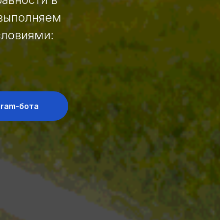
 выполняем
словиями:
gram-бота