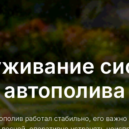
уживание си
автополива
ополив работал стабильно, его важно
 весной, оперативно устранять неисп