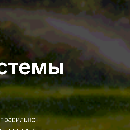
стемы
 правильно
равности в