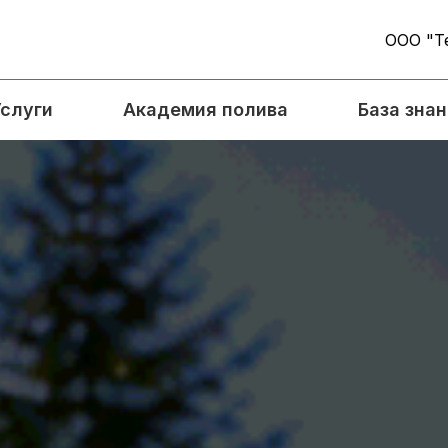
ООО "Т
Услуги
Академия полива
База зна